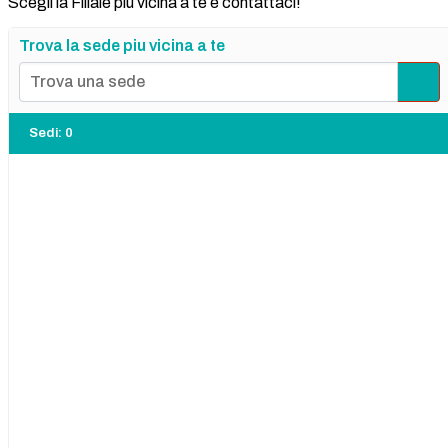
Scegli la Filiale più vicina a te e contattaci!
Trova la sede piu vicina a te
Sedi
:
0