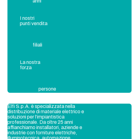
anni
I nostri
punti vendita
filiali
La nostra
forza
persone
Elfi S.p.A. è specializzata nella
distribuzione di materiale elettrico e
soluzioni per l’impiantistica
professionale. Da oltre 25 anni
affianchiamo installatori, aziende e
industrie con forniture elettriche,
illuminotecnica, automazione