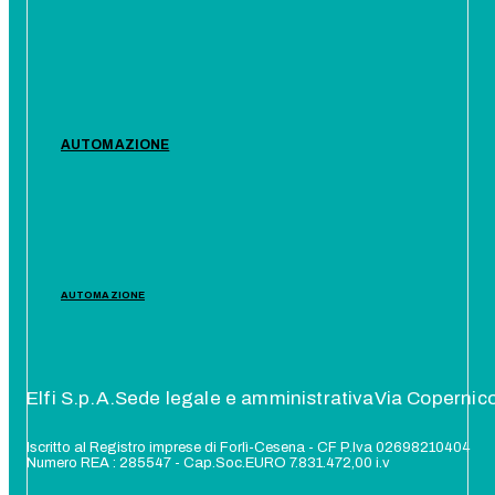
AUTOMAZIONE
AUTOMAZIONE
Elfi S.p.A.
Sede legale e amministrativa
Via Copernic
Iscritto al Registro imprese di Forlì-Cesena - CF P.Iva 02698210404
Numero REA : 285547 - Cap.Soc.EURO 7.831.472,00 i.v